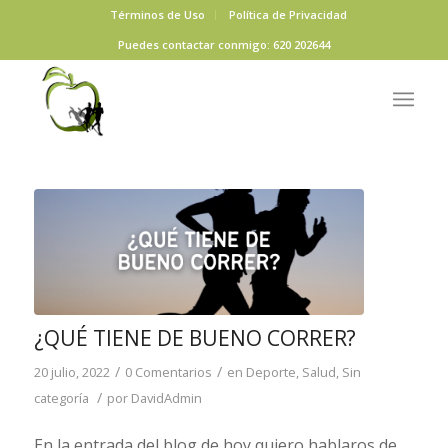
Términos de Uso
Política de Privacidad
Puedes contactar conmigo: 620 202644
¿QUÉ TIENE DE BUENO CORRER?
/
/
20 julio, 2022
0 Comentarios
en
Deporte
,
Salud
,
Sin
/
categoría
por
DavidAdmin
En la entrada del blog de hoy quiero hablaros de