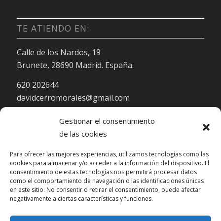
TE ATIENDO EN:
Calle de los Nardos, 19
Brunete, 28690 Madrid. España.
620 202644
davidcerromorales@gmail.com
Gestionar el consentimiento
de las cookies
Para ofrecer las mejores experiencias, utilizamos tecnologías como las
cookies para almacenar y/o acceder a la información del dispositivo. El
HORARIO DE ATENCIÓN:
consentimiento de estas tecnologías nos permitirá procesar datos
como el comportamiento de navegación o las identificaciones únicas
en este sitio. No consentir o retirar el consentimiento, puede afectar
Lu-Vi: 10:00-22:00
negativamente a ciertas características y funciones.
Sa: 10:00-15:00