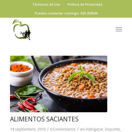
Términos de Uso
Política de Privacidad
Puedes contactar conmigo: 620 202644
ALIMENTOS SACIANTES
/
/
19 septiembre, 2019
0 Comentarios
en
Adelgazar
,
Deporte
,