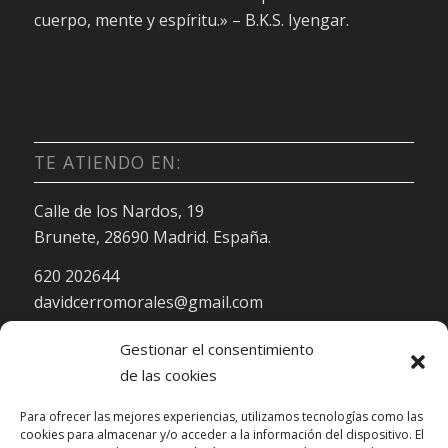
cuerpo, mente y espíritu.» – B.K.S. Iyengar.
TE ATIENDO EN:
Calle de los Nardos, 19
Brunete, 28690 Madrid. España.
620 202644
davidcerromorales@gmail.com
Gestionar el consentimiento
de las cookies
Para ofrecer las mejores experiencias, utilizamos tecnologías como las
cookies para almacenar y/o acceder a la información del dispositivo. El
HORARIO DE ATENCIÓN: