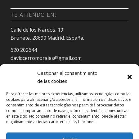
TE ATIENDO EN:
Calle de los Nardos, 19
Brunete, 28690 Madrid. España.
620 202644
davidcerromorales@gmail.com
Gestionar el consentimiento
de las cookies
Para ofrecer las mejores experiencias, utilizamos tecnologías como las
cookies para almacenar y/o acceder a la información del dispositivo. El
HORARIO DE ATENCIÓN:
consentimiento de estas tecnologías nos permitirá procesar datos
como el comportamiento de navegación o las identificaciones únicas
en este sitio. No consentir o retirar el consentimiento, puede afectar
Lu-Vi: 10:00-22:00
negativamente a ciertas características y funciones.
Sa: 10:00-15:00