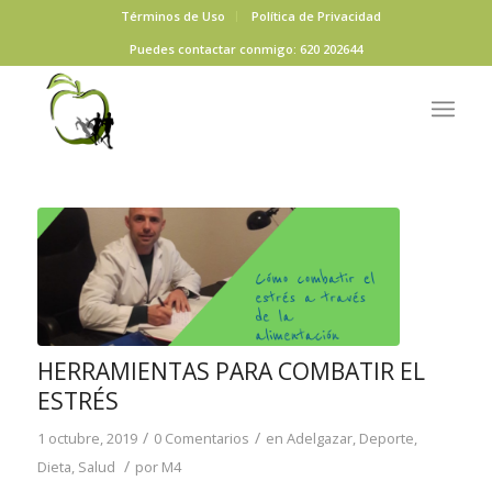
Términos de Uso
Política de Privacidad
Puedes contactar conmigo: 620 202644
HERRAMIENTAS PARA COMBATIR EL
ESTRÉS
/
/
1 octubre, 2019
0 Comentarios
en
Adelgazar
,
Deporte
,
/
Dieta
,
Salud
por
M4