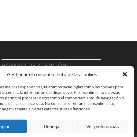
HORARIO DE ATENCIÓN:
Gestionar el consentimiento de las cookies
Lu-Vi: 10:00-22:00
las mejores experiencias, utilizamos tecnologías como las cookies para
Sa: 10:00-15:00
 acceder a la información del dispositivo. El consentimiento de estas
nos permitirá procesar datos como el comportamiento de navegación o
ciones únicas en este sitio. No consentir o retirar el consentimiento,
 negativamente a ciertas características y funciones.
eptar
Denegar
Ver preferencias