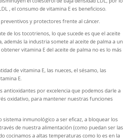
disminuyen el colesterol de baja densidad LDL, por lo
LDL , el consumo de vitamina E es beneficioso.
 preventivos y protectores frente al cáncer.
te de los tocotrienos, lo que sucede es que el aceite
, además la industria somete al aceite de palma a un
e obtener vitamina E del aceite de palma no es lo más
tidad de vitamina E, las nueces, el sésamo, las
itamina E.
los antioxidantes por excelencia que podemos darle a
rés oxidativo, para mantener nuestras funciones
 sistema inmunológico a ser eficaz, a bloquear los
 través de nuestra alimentación (como puedan ser las
do cocinamos a altas temperaturas como lo es en la