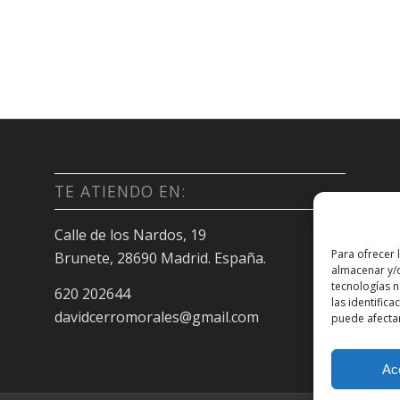
TE ATIENDO EN:
Calle de los Nardos, 19
Para ofrecer 
Brunete, 28690 Madrid. España.
almacenar y/o
tecnologías 
620 202644
las identifica
davidcerromorales@gmail.com
puede afectar
Ac