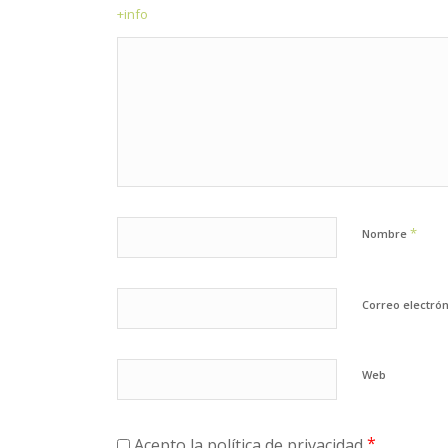
+info
*
Nombre
Correo electró
Web
*
Acepto la política de privacidad