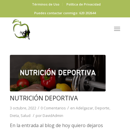
Términos de Uso
Política de Privacidad
Puedes contactar conmigo: 620 202644
NUTRICIÓN DEPORTIVA
/
/
3 octubre, 2022
0 Comentarios
en
Adelgazar
,
Deporte
,
/
Dieta
,
Salud
por
DavidAdmin
En la entrada al blog de hoy quiero dejaros