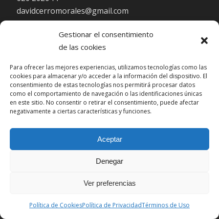
davidcerromorales@gmail.com
Gestionar el consentimiento
de las cookies
Para ofrecer las mejores experiencias, utilizamos tecnologías como las
cookies para almacenar y/o acceder a la información del dispositivo. El
HORARIO DE ATENCIÓN:
consentimiento de estas tecnologías nos permitirá procesar datos
como el comportamiento de navegación o las identificaciones únicas
en este sitio. No consentir o retirar el consentimiento, puede afectar
Lu-Vi: 10:00-22:00
negativamente a ciertas características y funciones.
Sa: 10:00-15:00
Aceptar
Denegar
Ver preferencias
© Copyright 2018 - David Cerro, Nutricionista | Desarrollado por
M4
Marketing&Consulting
Política de Cookies
Política de Privacidad
Términos de Uso