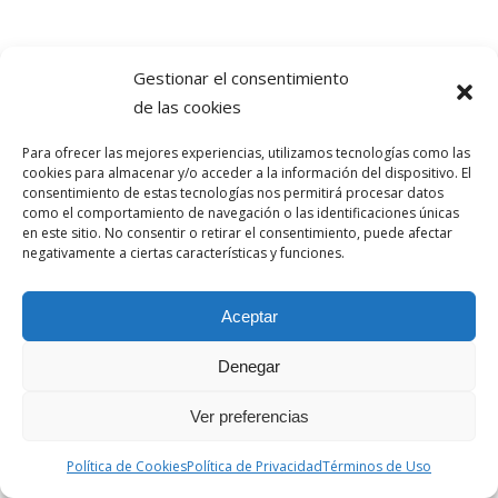
ABORDAJE NUTRICIONAL EN LAS
Gestionar el consentimiento
ENFERMEDADES REUMÁTICAS
de las cookies
/
/
8 noviembre, 2019
0 Comentarios
en
Adelgazar
,
Deporte
,
Para ofrecer las mejores experiencias, utilizamos tecnologías como las
/
Dieta
,
Salud
por
M4
cookies para almacenar y/o acceder a la información del dispositivo. El
consentimiento de estas tecnologías nos permitirá procesar datos
como el comportamiento de navegación o las identificaciones únicas
La enfermedad reumática es un trastorno que
en este sitio. No consentir o retirar el consentimiento, puede afectar
afecta a las articulaciones y tiene más de 100
negativamente a ciertas características y funciones.
manifestaciones distintas de la inflamación y la
pérdida de función del tejido conjuntivo y
Aceptar
articulaciones, tendones, ligamentos, huesos,
músculos e incluso órganos internos.
Denegar
Algunas de ellas tienen un componente directo
Ver preferencias
autoinmune (el propio sistema inmunológico del
paciente por error ataca a los tejidos sanos del
Política de Cookies
Política de Privacidad
Términos de Uso
organismo).